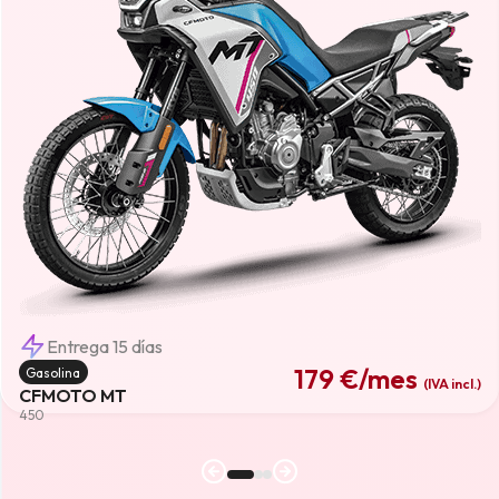
Entrega 15 días
179 €
/mes
Gasolina
(IVA incl.)
CFMOTO MT
450