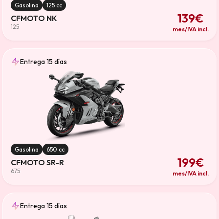
Gasolina
125 cc
139€
CFMOTO NK
125
mes/IVA incl.
Entrega 15 días
Gasolina
650 cc
199€
CFMOTO SR-R
675
mes/IVA incl.
Entrega 15 días