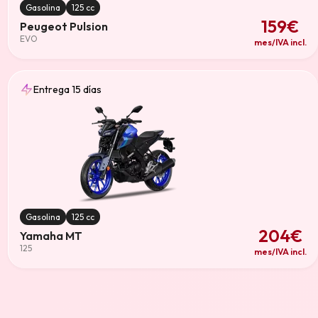
Gasolina
125 cc
159€
Peugeot Pulsion
EVO
mes/IVA incl.
Entrega 15 días
Gasolina
125 cc
204€
Yamaha MT
125
mes/IVA incl.