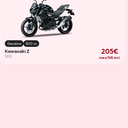
Gasolina
500 cc
205€
Kawasaki Z
500
mes/IVA incl.