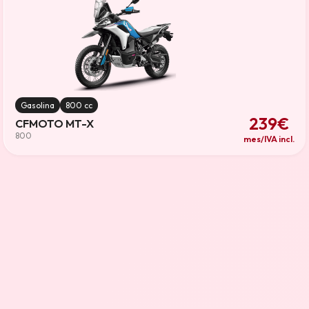
Gasolina
800 cc
239€
CFMOTO MT-X
800
mes/IVA incl.