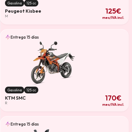
Gasolina
125 cc
125€
Peugeot Kisbee
M
mes/IVA incl.
Entrega 15 días
Gasolina
125 cc
170€
KTM SMC
R
mes/IVA incl.
Entrega 15 días