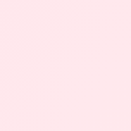
200 km/h
649 cc