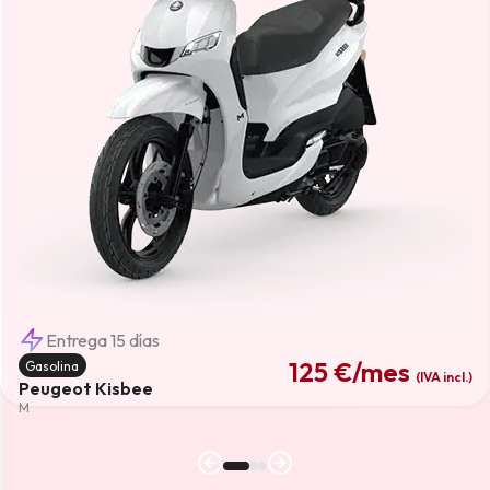
Entrega 15 días
125 €
/mes
Gasolina
(IVA incl.)
Peugeot Kisbee
M