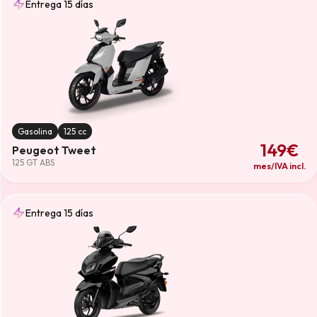
Gasolina
(12)
Entrega 15 días
Limpiar
Gasolina
125 cc
149€
Peugeot Tweet
125 GT ABS
mes/IVA incl.
Entrega 15 días