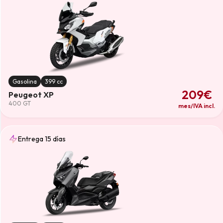
Gasolina
399 cc
209€
Peugeot XP
400 GT
mes/IVA incl.
Entrega 15 días