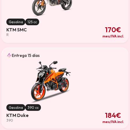
Gasolina
125 cc
170€
KTM SMC
R
mes/IVA incl.
Entrega 15 días
Gasolina
390 cc
184€
KTM Duke
390
mes/IVA incl.