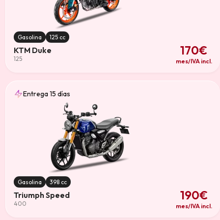
Gasolina
125 cc
170€
KTM Duke
125
mes/IVA incl.
Entrega 15 días
Gasolina
398 cc
190€
Triumph Speed
400
mes/IVA incl.