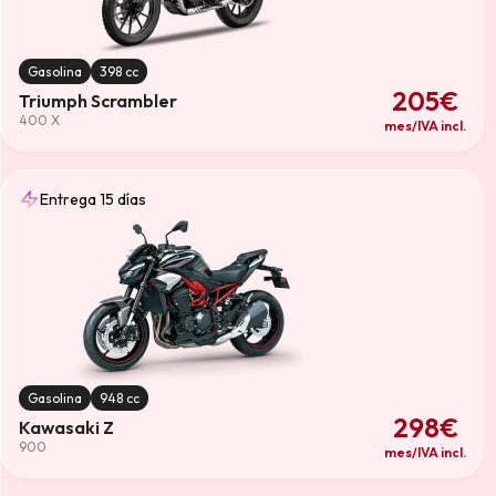
Gasolina
398 cc
205€
Triumph Scrambler
400 X
mes/IVA incl.
Entrega 15 días
Gasolina
948 cc
298€
Kawasaki Z
900
mes/IVA incl.