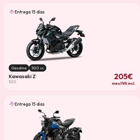
Entrega 15 días
Gasolina
500 cc
205€
Kawasaki Z
500
mes/IVA incl.
Entrega 15 días