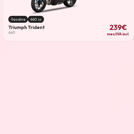
Gasolina
660 cc
239€
Triumph Trident
660
mes/IVA incl.