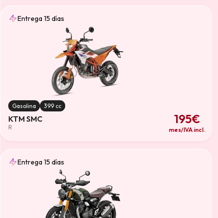
Combustible
Gasolina
(13)
Entrega 15 días
Limpiar
Gasolina
399 cc
195€
KTM SMC
R
mes/IVA incl.
Entrega 15 días