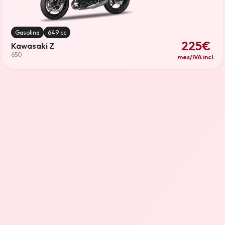
Gasolina
649 cc
225€
Kawasaki Z
650
mes/IVA incl.