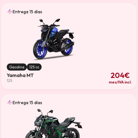
Entrega 15 días
Gasolina
125 cc
204€
Yamaha MT
125
mes/IVA incl.
Entrega 15 días